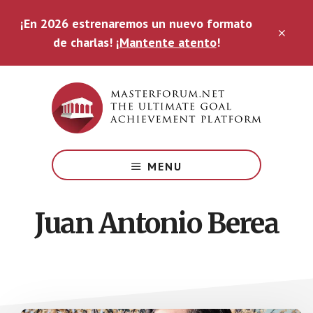
Saltar
¡En 2026 estrenaremos un nuevo formato
al
CLO
contenido
de charlas!
¡Mantente atento
!
TOP
principal
BAN
The
Ultimate
MENU
Goal
Achievement
Platform
Juan Antonio Berea