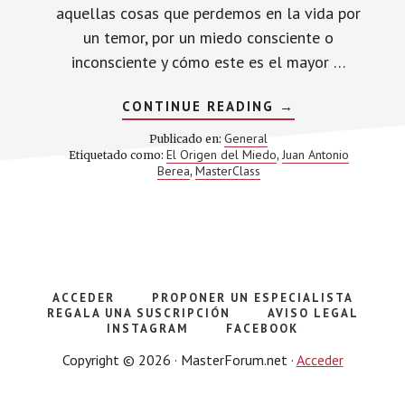
aquellas cosas que perdemos en la vida por
un temor, por un miedo consciente o
inconsciente y cómo este es el mayor …
ACERCA
CONTINUE READING
→
DE
PRESENTACIÓN
General
Publicado en:
DE
El Origen del Miedo
Juan Antonio
Etiquetado como:
,
MASTERCLASS:
Berea
MasterClass
,
¡EL
ORIGEN
DEL
MIEDO!
ACCEDER
PROPONER UN ESPECIALISTA
REGALA UNA SUSCRIPCIÓN
AVISO LEGAL
INSTAGRAM
FACEBOOK
Copyright © 2026 · MasterForum.net ·
Acceder