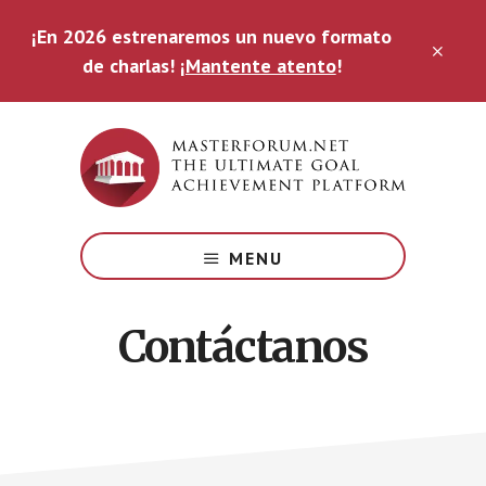
Saltar
¡En 2026 estrenaremos un nuevo formato
al
CLO
contenido
de charlas!
¡Mantente atento
!
TOP
principal
BAN
The
Ultimate
MENU
Goal
Achievement
Platform
Contáctanos