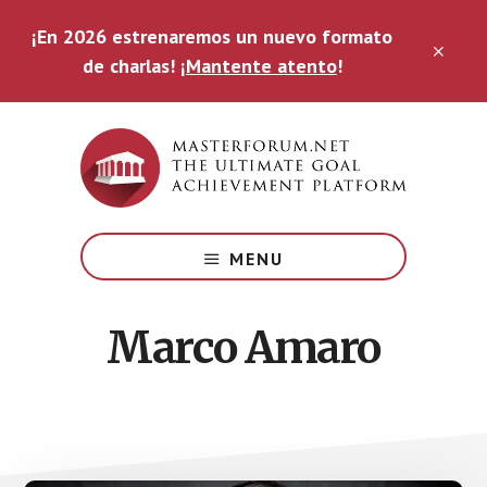
Saltar
¡En 2026 estrenaremos un nuevo formato
al
CLO
contenido
de charlas!
¡Mantente atento
!
TOP
principal
BAN
The
Ultimate
MENU
Goal
Achievement
Platform
Marco Amaro