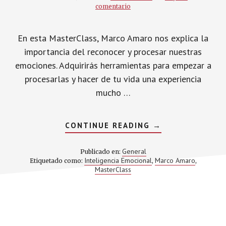
comentario
En esta MasterClass, Marco Amaro nos explica la
importancia del reconocer y procesar nuestras
emociones. Adquirirás herramientas para empezar a
procesarlas y hacer de tu vida una experiencia
mucho …
ACERCA
CONTINUE READING
→
DE
PRESENTACIÓN
DE
General
Publicado en:
MASTERCLASS:
Inteligencia Emocional
Marco Amaro
Etiquetado como:
,
,
¡BASTA
MasterClass
DE
MOTIVACIÓN
Y
VAMOS
HACIA
LA
CONSCIENCIA!