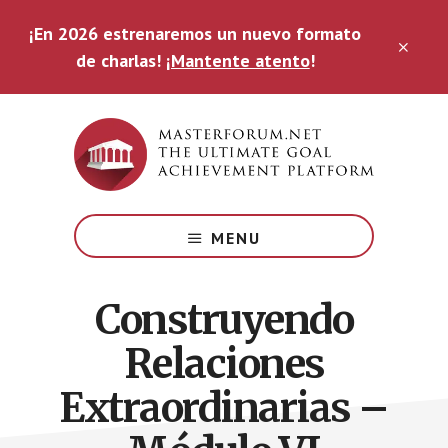
Saltar
¡En 2026 estrenaremos un nuevo formato
al
CLO
contenido
de charlas!
¡Mantente atento
!
TOP
principal
BAN
The
Ultimate
MENU
Goal
Achievement
Platform
Construyendo
Relaciones
Extraordinarias –