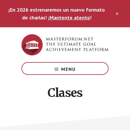
Saltar
¡En 2026 estrenaremos un nuevo formato
al
CLO
contenido
de charlas!
¡Mantente atento
!
TOP
principal
BAN
The
Ultimate
MENU
Goal
Achievement
Platform
Clases