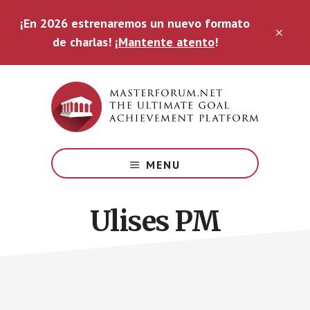
Saltar
¡En 2026 estrenaremos un nuevo formato
al
CLO
contenido
de charlas!
¡Mantente atento
!
TOP
principal
BAN
The
Ultimate
MENU
Goal
Achievement
Platform
Ulises PM